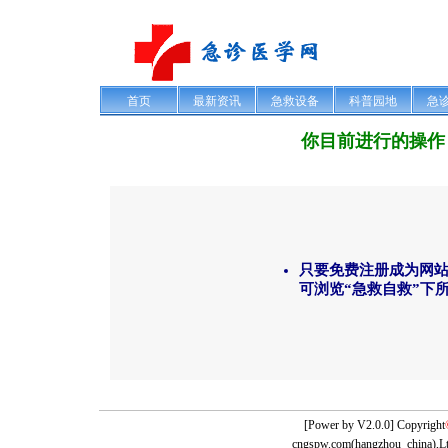
首页
最新资讯
急救设备
科普园地
急
你目前进行的操作
只要免费注册成为网
可浏览“急救自救”下
[Power by
V2.0.0] Copyright
cngspw.com(hangzhou_china),Lt