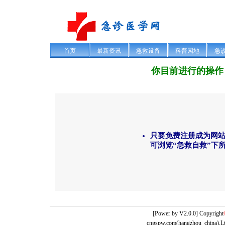
首页
最新资讯
急救设备
科普园地
急
你目前进行的操作
只要免费注册成为网
可浏览“急救自救”下
[Power by
V2.0.0] Copyright
cngspw.com(hangzhou_china),Lt